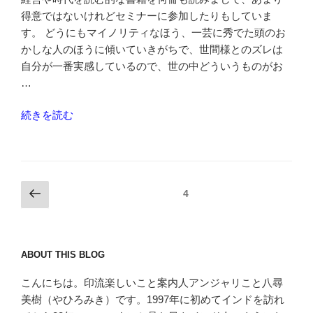
得意ではないけれどセミナーに参加したりもしていま
す。 どうにもマイノリティなほう、一芸に秀でた頭のお
かしな人のほうに傾いていきがちで、世間様とのズレは
自分が一番実感しているので、世の中どういうものがお
…
“「か
続きを読む
わ
い
い」
が
投
前
ページ
4
つ
の
稿
く
ペ
の
る
ー
ペ
世
ABOUT THIS BLOG
ジ
界”
ー
の
こんにちは。印流楽しいこと案内人アンジャリこと八尋
ジ
美樹（やひろみき）です。1997年に初めてインドを訪れ
送