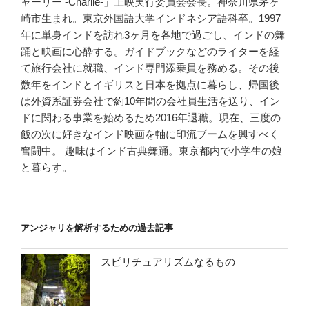
ャーリー -Charlie-」上映実行委員会会長。神奈川県茅ヶ
崎市生まれ。東京外国語大学インドネシア語科卒。1997
年に単身インドを訪れ3ヶ月を各地で過ごし、インドの舞
踊と映画に心酔する。ガイドブックなどのライターを経
て旅行会社に就職、インド専門添乗員を務める。その後
数年をインドとイギリスと日本を拠点に暮らし、帰国後
は外資系証券会社で約10年間の会社員生活を送り、イン
ドに関わる事業を始めるため2016年退職。現在、三度の
飯の次に好きなインド映画を軸に印流ブームを興すべく
奮闘中。 趣味はインド古典舞踊。東京都内で小学生の娘
と暮らす。
アンジャリを解析するための過去記事
スピリチュアリズムなるもの