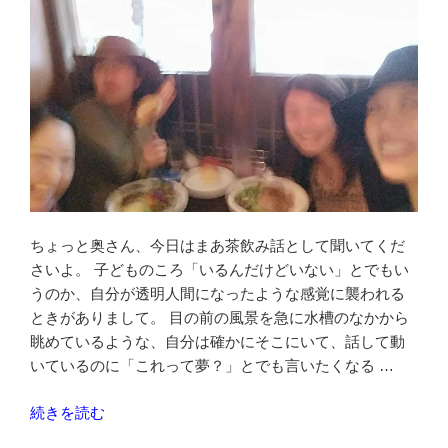
ちょっと奥さん、今日はまあ茶飲み話として聞いてくだ
さいよ。 子どものころ「いるんだけどいない」とでもい
うのか、自分が透明人間になったような感覚に襲われる
ときがありまして。 目の前の風景を急に水槽のなかから
眺めているような、自分は確かにそこにいて、話して動
いているのに「これって夢？」とでも言いたくなる …
“魔
続きを読む
界