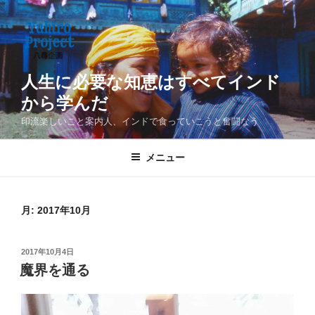
コ
ン
テ
ン
ツ
人生に必要な知恵はすべてインド
へ
から学んだ
ス
印流楽しいこと案内人、インドで食っていこうと奮闘なう
キ
ッ
メニュー
プ
月:
2017年10月
投
2017年10月4日
稿
魔界を通る
日: