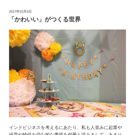
を
通
投
2017年10月2日
稿
る”
「かわいい」がつくる世界
日:
の
インドビジネスを考えるにあたり、私も人並みに起業や
経営や時代を読む的な書籍を何冊も読みまして、あまり