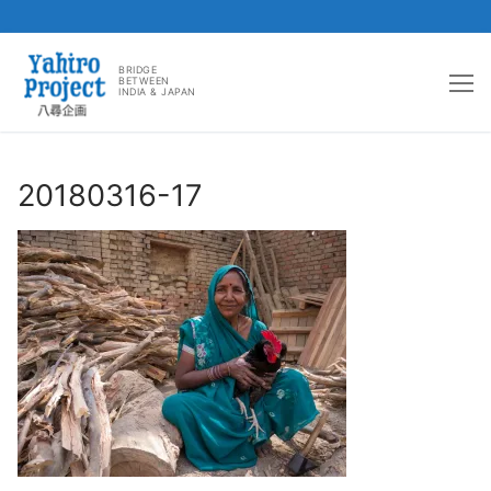
コ
ン
BRIDGE
BETWEEN
INDIA & JAPAN
テ
ン
ツ
へ
20180316-17
ス
キ
ッ
プ