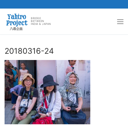
コ
ン
BRIDGE
BETWEEN
INDIA & JAPAN
テ
ン
ツ
へ
20180316-24
ス
キ
ッ
プ