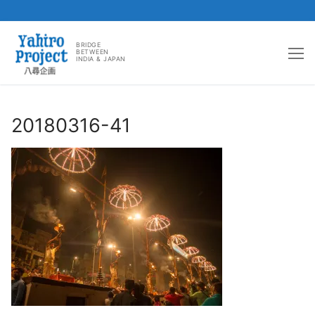
コ
ン
BRIDGE
BETWEEN
INDIA & JAPAN
テ
ン
ツ
へ
20180316-41
ス
キ
ッ
プ