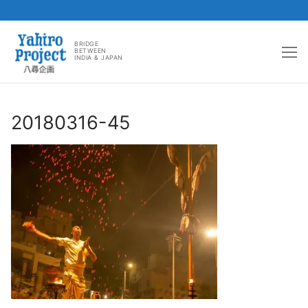
コ
ン
BRIDGE
BETWEEN
INDIA & JAPAN
テ
ン
ツ
へ
20180316-45
ス
キ
ッ
プ