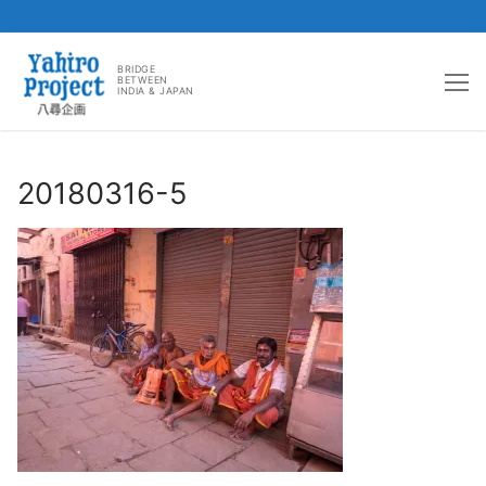
コ
ン
BRIDGE
BETWEEN
INDIA & JAPAN
テ
ン
ツ
へ
20180316-5
ス
キ
ッ
プ