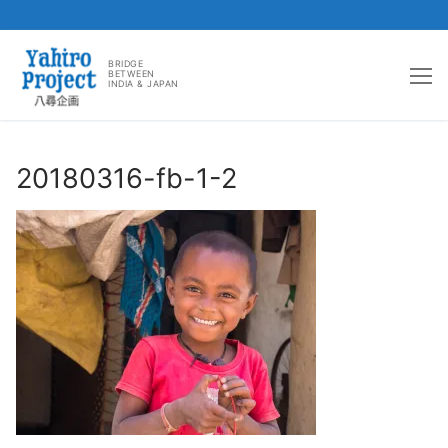
コ
ン
BRIDGE
BETWEEN
INDIA & JAPAN
テ
ン
ツ
へ
20180316-fb-1-2
ス
キ
ッ
プ