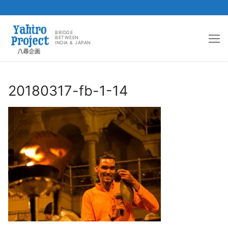
コ
ン
BRIDGE
BETWEEN
INDIA & JAPAN
テ
ン
ツ
へ
20180317-fb-1-14
ス
キ
ッ
プ