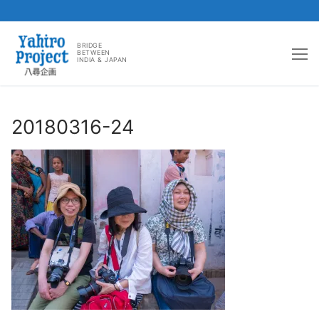
コ
ン
BRIDGE
BETWEEN
INDIA & JAPAN
テ
ン
ツ
へ
20180316-24
ス
キ
ッ
プ