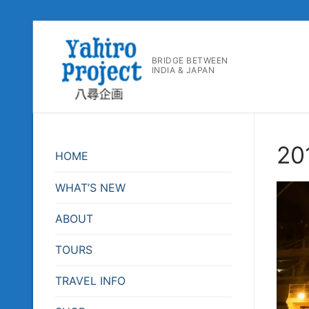
コ
ン
BRIDGE BETWEEN
テ
INDIA & JAPAN
ン
ツ
へ
ス
20
キ
HOME
ッ
プ
WHAT’S NEW
ABOUT
TOURS
TRAVEL INFO