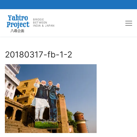
コ
ン
BRIDGE
BETWEEN
INDIA & JAPAN
テ
ン
ツ
へ
20180317-fb-1-2
ス
キ
ッ
プ