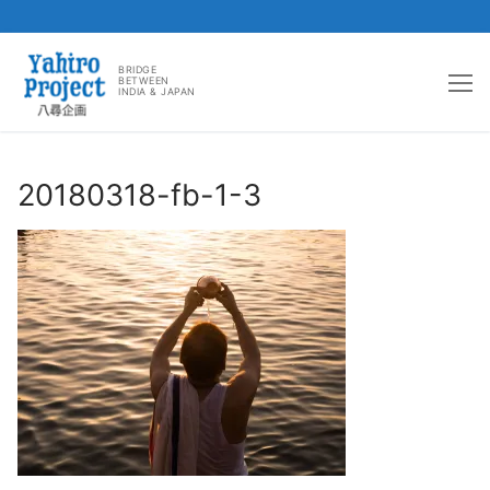
コ
ン
BRIDGE
BETWEEN
INDIA & JAPAN
テ
ン
ツ
へ
20180318-fb-1-3
ス
キ
ッ
プ