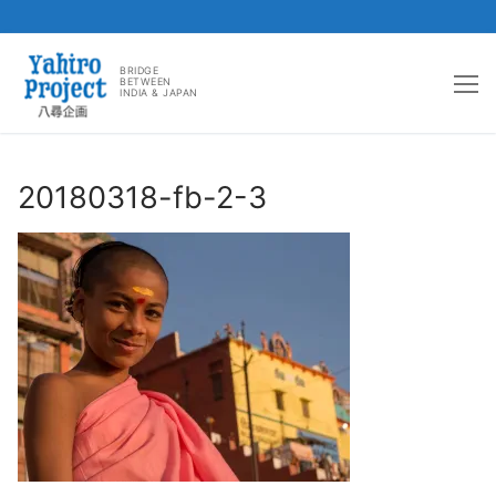
コ
ン
BRIDGE
BETWEEN
INDIA & JAPAN
テ
ン
ツ
へ
20180318-fb-2-3
ス
キ
ッ
プ