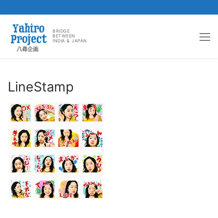
コ
ン
BRIDGE
BETWEEN
INDIA & JAPAN
テ
ン
ツ
へ
LineStamp
ス
キ
ッ
プ