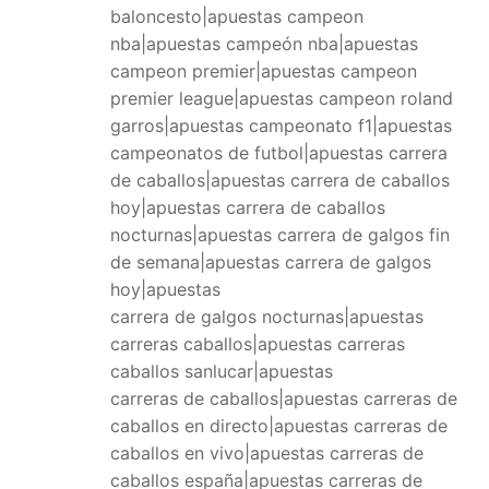
baloncesto|apuestas campeon
nba|apuestas campeón nba|apuestas
campeon premier|apuestas campeon
premier league|apuestas campeon roland
garros|apuestas campeonato f1|apuestas
campeonatos de futbol|apuestas carrera
de caballos|apuestas carrera de caballos
hoy|apuestas carrera de caballos
nocturnas|apuestas carrera de galgos fin
de semana|apuestas carrera de galgos
hoy|apuestas
carrera de galgos nocturnas|apuestas
carreras caballos|apuestas carreras
caballos sanlucar|apuestas
carreras de caballos|apuestas carreras de
caballos en directo|apuestas carreras de
caballos en vivo|apuestas carreras de
caballos españa|apuestas carreras de