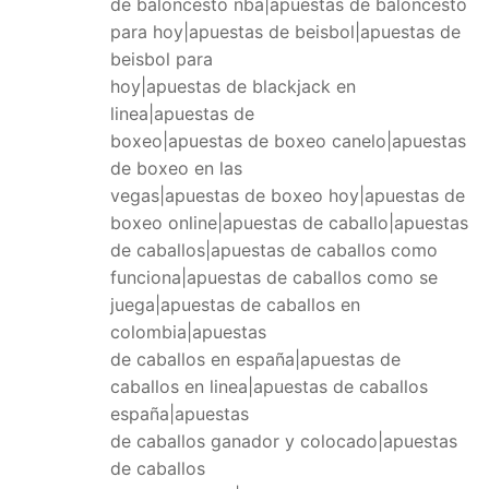
de baloncesto nba|apuestas de baloncesto
para hoy|apuestas de beisbol|apuestas de
beisbol para
hoy|apuestas de blackjack en
linea|apuestas de
boxeo|apuestas de boxeo canelo|apuestas
de boxeo en las
vegas|apuestas de boxeo hoy|apuestas de
boxeo online|apuestas de caballo|apuestas
de caballos|apuestas de caballos como
funciona|apuestas de caballos como se
juega|apuestas de caballos en
colombia|apuestas
de caballos en españa|apuestas de
caballos en linea|apuestas de caballos
españa|apuestas
de caballos ganador y colocado|apuestas
de caballos