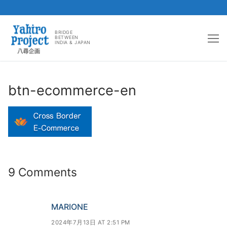
コ
ン
BRIDGE
BETWEEN
INDIA & JAPAN
テ
ン
ツ
へ
btn-ecommerce-en
ス
キ
ッ
プ
9 Comments
MARIONE
2024年7月13日 AT 2:51 PM