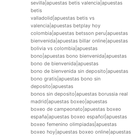
sevilla|apuestas betis valencia|apuestas
betis
valladolid|apuestas betis vs
valencia|apuestas betplay hoy
colombia|apuestas betsson peru|apuestas
bienvenida|apuestas billar online|apuestas
bolivia vs colombia|apuestas
bono|apuestas bono bienvenida|apuestas
bono de bienvenida|apuestas
bono de bienvenida sin deposito|apuestas
bono gratis|apuestas bono sin
deposito|apuestas
bonos sin deposito|apuestas borussia real
madrid|apuestas boxeo|apuestas
boxeo de campeonato|apuestas boxeo
españa|apuestas boxeo español|apuestas
boxeo femenino olimpiadas|apuestas
boxeo hoy|apuestas boxeo online|apuestas