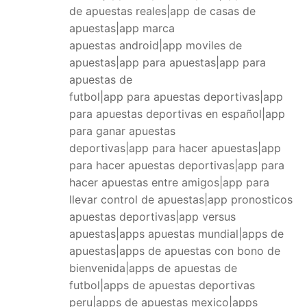
de apuestas reales|app de casas de
apuestas|app marca
apuestas android|app moviles de
apuestas|app para apuestas|app para
apuestas de
futbol|app para apuestas deportivas|app
para apuestas deportivas en español|app
para ganar apuestas
deportivas|app para hacer apuestas|app
para hacer apuestas deportivas|app para
hacer apuestas entre amigos|app para
llevar control de apuestas|app pronosticos
apuestas deportivas|app versus
apuestas|apps apuestas mundial|apps de
apuestas|apps de apuestas con bono de
bienvenida|apps de apuestas de
futbol|apps de apuestas deportivas
peru|apps de apuestas mexico|apps