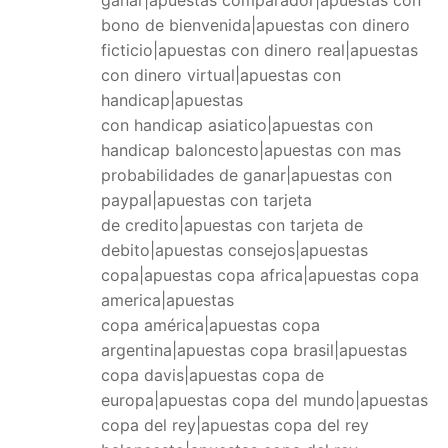
bono de bienvenida|apuestas con dinero
ficticio|apuestas con dinero real|apuestas
con dinero virtual|apuestas con
handicap|apuestas
con handicap asiatico|apuestas con
handicap baloncesto|apuestas con mas
probabilidades de ganar|apuestas con
paypal|apuestas con tarjeta
de credito|apuestas con tarjeta de
debito|apuestas consejos|apuestas
copa|apuestas copa africa|apuestas copa
america|apuestas
copa américa|apuestas copa
argentina|apuestas copa brasil|apuestas
copa davis|apuestas copa de
europa|apuestas copa del mundo|apuestas
copa del rey|apuestas copa del rey