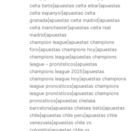
celta betis|apuestas celta eibar|apuestas
celta espanyol|apuestas celta
granada|apuestas celta madrid|apuestas
celta manchester|apuestas celta real
madrid|apuestas
champion league|apuestas champions
foro|apuestas champions hoy|apuestas
champions league|apuestas champions
league – pronósticos|apuestas
champions league 2025|apuestas
champions league hoy|apuestas champions
league pronosticos|apuestas champions
league pronósticos|apuestas champions
pronosticos|apuestas chelsea
barcelona|apuestas chelsea betis|apuestas
chile|apuestas chile peru|apuestas chile
venezuela|apuestas chile vs
colombia|apuestas chile vs