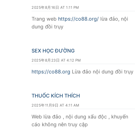
2025年8月16日 AT 1:11 PM
Trang web
https://co88.org/
lừa đảo, nội
dung đồi trụy
SEX HỌC ĐƯỜNG
2025年8月23日 AT 4:12 PM
https://co88.org
Lừa đảo nội dung đồi trụy
THUỐC KÍCH THÍCH
2025年11月9日 AT 4:11 AM
Web lừa đảo , nội dung xấu độc , khuyến
cáo không nên truy cập