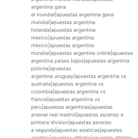
argentina gana
el mundial|apuestas argentina gana
mundial|apuestas argentina
holanda|apuestas argentina
mexico|apuestas argentina
méxico|apuestas argentina
mundial|apuestas argentina online|apuestas
argentina paises bajos|apuestas argentina
polonia|apuestas
argentina uruguay|apuestas argentina vs
australia|apuestas argentina vs
colombia|apuestas argentina vs
francia|apuestas argentina vs
peru|apuestas argentinas|apuestas
arsenal real madrid|apuestas ascenso a
primera division|apuestas ascenso
a segunda|apuestas asiaticas|apuestas
asiatico|apuestas athletic|apuestas athletic