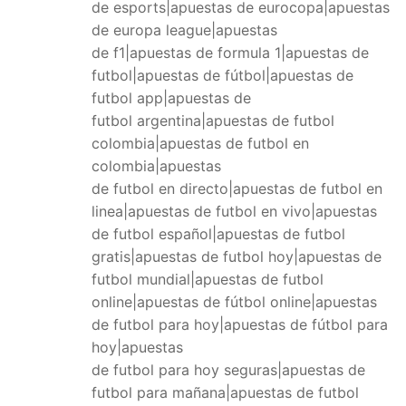
de esports|apuestas de eurocopa|apuestas
de europa league|apuestas
de f1|apuestas de formula 1|apuestas de
futbol|apuestas de fútbol|apuestas de
futbol app|apuestas de
futbol argentina|apuestas de futbol
colombia|apuestas de futbol en
colombia|apuestas
de futbol en directo|apuestas de futbol en
linea|apuestas de futbol en vivo|apuestas
de futbol español|apuestas de futbol
gratis|apuestas de futbol hoy|apuestas de
futbol mundial|apuestas de futbol
online|apuestas de fútbol online|apuestas
de futbol para hoy|apuestas de fútbol para
hoy|apuestas
de futbol para hoy seguras|apuestas de
futbol para mañana|apuestas de futbol