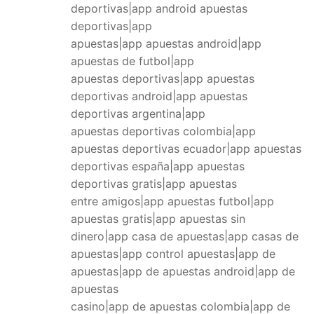
deportivas|app android apuestas
deportivas|app
apuestas|app apuestas android|app
apuestas de futbol|app
apuestas deportivas|app apuestas
deportivas android|app apuestas
deportivas argentina|app
apuestas deportivas colombia|app
apuestas deportivas ecuador|app apuestas
deportivas españa|app apuestas
deportivas gratis|app apuestas
entre amigos|app apuestas futbol|app
apuestas gratis|app apuestas sin
dinero|app casa de apuestas|app casas de
apuestas|app control apuestas|app de
apuestas|app de apuestas android|app de
apuestas
casino|app de apuestas colombia|app de