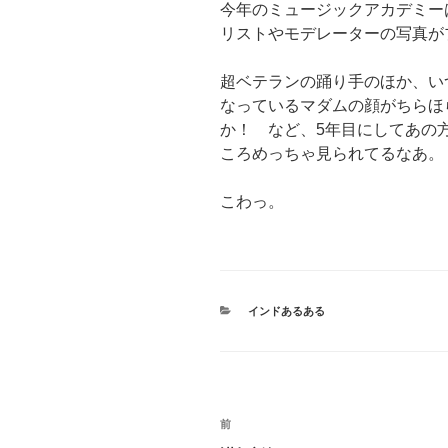
今年のミュージックアカデミー
リストやモデレーターの写真が
超ベテランの踊り手のほか、い
なっているマダムの顔がちらほ
か！ など、5年目にしてあの
ころめっちゃ見られてるなあ。
こわっ。
カ
インドあるある
テ
ゴ
リ
ー
投
過
前