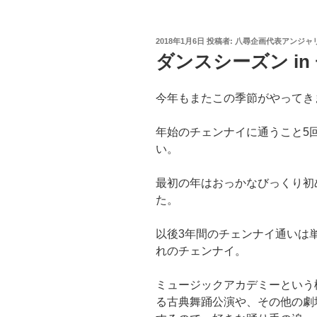
投
2018年1月6日
投稿者:
八尋企画代表アンジャ
稿
ダンスシーズン in
日:
今年もまたこの季節がやってき
年始のチェンナイに通うこと5
い。
最初の年はおっかなびっくり初
た。
以後3年間のチェンナイ通いは
れのチェンナイ。
ミュージックアカデミーという
る古典舞踊公演や、その他の劇