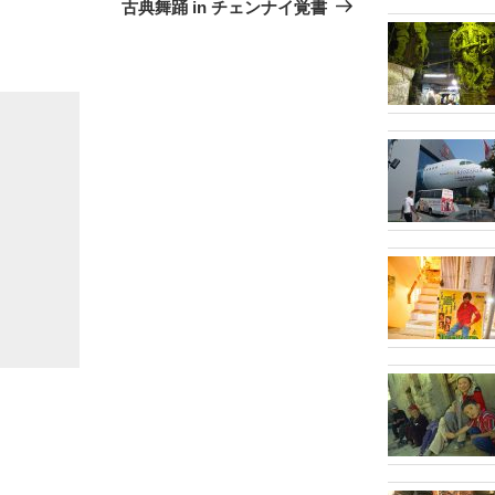
の
古典舞踊 in チェンナイ覚書
投
稿