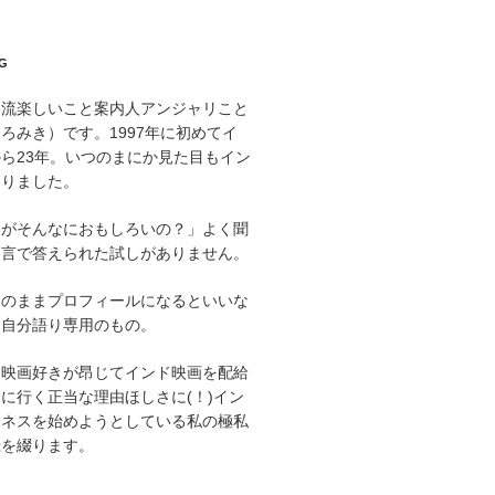
G
印流楽しいこと案内人アンジャリこと
ろみき）です。1997年に初めてイ
ら23年。いつのまにか見た目もイン
なりました。
にがそんなにおもしろいの？」よく聞
と言で答えられた試しがありません。
そのままプロフィールになるといいな
た自分語り専用のもの。
ド映画好きが昂じてインド映画を配給
に行く正当な理由ほしさに(！)イン
ジネスを始めようとしている私の極私
録を綴ります。