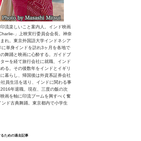
・印流楽しいこと案内人。インド映画
Charlie-」上映実行委員会会長。神奈
生まれ。東京外国語大学インドネシア
7年に単身インドを訪れ3ヶ月を各地で
ドの舞踊と映画に心酔する。ガイドブ
イターを経て旅行会社に就職、インド
務める。その後数年をインドとイギリ
点に暮らし、帰国後は外資系証券会社
会社員生活を送り、インドに関わる事
2016年退職。現在、三度の飯の次
ド映画を軸に印流ブームを興すべく奮
インド古典舞踊。東京都内で小学生
。
するための過去記事