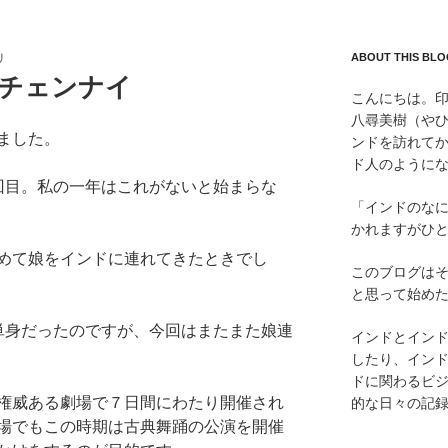
ABOUT THIS BLO
リ
 チェンナイ
こんにちは。
八尋美樹（やひ
ました。
ンドを訪れてか
ド人のように
回目。私の一年はこれがないと始まらな
「インドのな
かれますがひ
めて娘をインドに連れてきたときでし
このブログは
と思って始め
単身だったのですが、今回はまたまた娘連
インドとイン
したり、インド
ドに関わるビ
権威ある劇場で７日間にわたり開催され
的な日々の記
場でもこの時期は古典舞踊の公演を開催