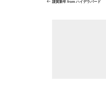
稿
去
謹賀新年 from ハイデラバード
の
ナ
投
ビ
稿
ゲ
ー
シ
ョ
ン