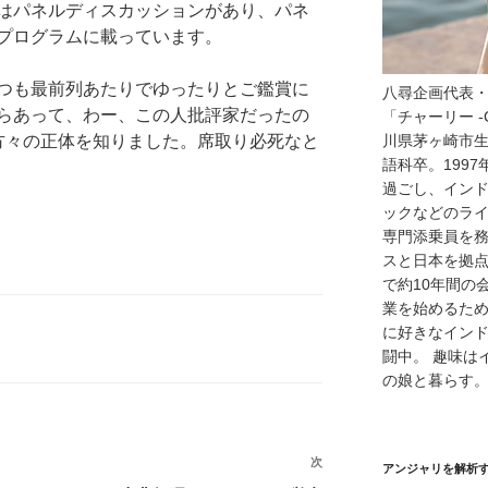
はパネルディスカッションがあり、パネ
プログラムに載っています。
つも最前列あたりでゆったりとご鑑賞に
八尋企画代表
らあって、わー、この人批評家だったの
「チャーリー -
方々の正体を知りました。席取り必死なと
川県茅ヶ崎市
語科卒。199
過ごし、イン
ックなどのラ
専門添乗員を
スと日本を拠
で約10年間の
業を始めるため
に好きなイン
闘中。 趣味は
の娘と暮らす
次
次
アンジャリを解析