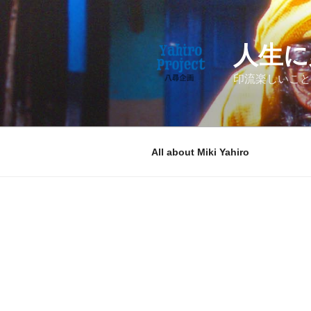
コ
ン
テ
人生に
ン
ツ
印流楽しいこと
へ
ス
キ
ッ
All about Miki Yahiro
プ