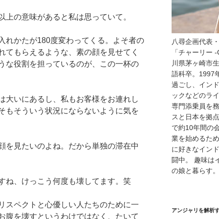
以上の意味があると私は思っていて。
入れかたが180度変わってくる。よそ者の
八尋企画代表
れてもらえるような、素の顔を見せてく
「チャーリー -
川県茅ヶ崎市
うな役割を担っているのが、この一杯の
語科卒。199
過ごし、イン
ックなどのラ
は大いにあるし、私もお客様をお連れし
専門添乗員を
そもそういう状況にならないように気を
スと日本を拠
で約10年間の
業を始めるため
顔を見たいのよね。だから単独の滞在中
に好きなイン
闘中。 趣味は
の娘と暮らす
すね、けっこう何度も壊してます。笑
リスペクトと心優しい人たちのために一
アンジャリを解析
お腹を壊すというわけではなく、たいて