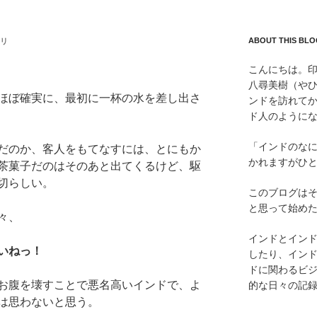
ABOUT THIS BLO
リ
こんにちは。
八尋美樹（やひ
ほぼ確実に、最初に一杯の水を差し出さ
ンドを訪れてか
ド人のように
「インドのな
だのか、客人をもてなすには、とにもか
かれますがひ
茶菓子だのはそのあと出てくるけど、駆
切らしい。
このブログは
と思って始め
々、
インドとイン
いねっ！
したり、インド
ドに関わるビ
お腹を壊すことで悪名高いインドで、よ
的な日々の記
は思わないと思う。