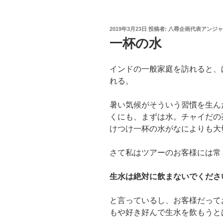
投
2019年3月23日
投稿者:
八尋企画代表アンジャ
稿
一杯の水
日:
インドの一般家庭を訪れると、
れる。
暑い気候がそういう習慣を生ん
くにも、まずは水。チャイだの
けつけ一杯の水がなによりも大
さて私はツアーのお客様には常
生水は絶対に飲まないでくださ
と言っているし、お客様だって
もや好き好んで生水を飲もうと