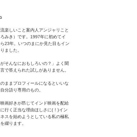
G
印流楽しいこと案内人アンジャリこと
ろみき）です。1997年に初めてイ
ら23年。いつのまにか見た目もイン
なりました。
にがそんなにおもしろいの？」よく聞
と言で答えられた試しがありません。
そのままプロフィールになるといいな
た自分語り専用のもの。
ド映画好きが昂じてインド映画を配給
に行く正当な理由ほしさに(！)イン
ジネスを始めようとしている私の極私
録を綴ります。