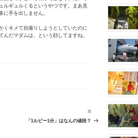
ュルギュルくるというやつです。まあ見
多に手を出しません。
かくキメて自撮りしようとしていたのに
てんだマダムは、という顔してますね。
次
次
の
「1ルピー1分」はなんの値段？
投
稿