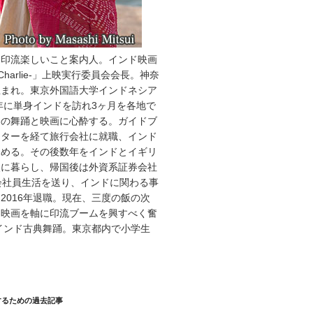
・印流楽しいこと案内人。インド映画
Charlie-」上映実行委員会会長。神奈
生まれ。東京外国語大学インドネシア
7年に単身インドを訪れ3ヶ月を各地で
ドの舞踊と映画に心酔する。ガイドブ
イターを経て旅行会社に就職、インド
務める。その後数年をインドとイギリ
点に暮らし、帰国後は外資系証券会社
会社員生活を送り、インドに関わる事
2016年退職。現在、三度の飯の次
ド映画を軸に印流ブームを興すべく奮
インド古典舞踊。東京都内で小学生
。
するための過去記事