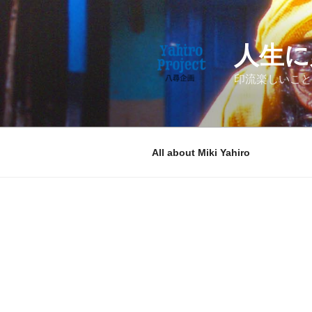
コ
ン
テ
人生に
ン
ツ
印流楽しいこと
へ
ス
キ
ッ
All about Miki Yahiro
プ