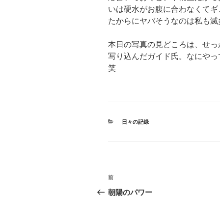
いは硬水がお腹に合わなくてギ
たからにヤバそうなのは私も滅
本日の写真の見どころは、せっ
写り込んだガイド氏。なにやっ
笑
カ
日々の記録
テ
ゴ
リ
ー
投
過
前
稿
去
朝陽のパワー
の
ナ
投