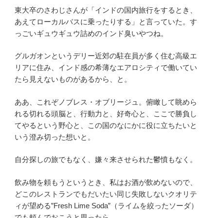
東大卒のさわじさんが「インドの国内旅行をするとき、
あえてローカルバスに乗ったりする」と言っていた。す
っごいギュウギュウ詰めのインド臭いやつね。
グルガオンというデリー近郊の駐在員が多く住む高級エ
リアに住み、インド感の希薄なエアロシティで働いてい
たら見えないものがあるから、と。
ああ、これぞノブレス・オブリージュ。俯瞰して眺めら
れる切れる頭脳と、行動力と、好奇心と、ここで勝負し
てやるという野心と、この国のなにかに役に立ちたいと
いう澄み切った想いと。
自分探しの旅でもなく、嫌々来させられた鬱憤もなく。
飲み物を頼もうというとき、私はお酒が飲めないので、
どこのレストランでもだいたい同じ失敗しないクオリテ
ィが望める”Fresh Lime Soda”（ライムを絞ったソーダ）
でも頼んでおこうと思ったら。