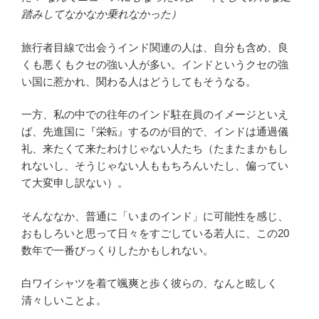
踏みしてなかなか乗れなかった）
旅行者目線で出会うインド関連の人は、自分も含め、良
くも悪くもクセの強い人が多い。インドというクセの強
い国に惹かれ、関わる人はどうしてもそうなる。
一方、私の中での往年のインド駐在員のイメージといえ
ば、先進国に『栄転』するのが目的で、インドは通過儀
礼、来たくて来たわけじゃない人たち（たまたまかもし
れないし、そうじゃない人ももちろんいたし、偏ってい
て大変申し訳ない）。
そんななか、普通に「いまのインド」に可能性を感じ、
おもしろいと思って日々をすごしている若人に、この20
数年で一番びっくりしたかもしれない。
白ワイシャツを着て颯爽と歩く彼らの、なんと眩しく
清々しいことよ。