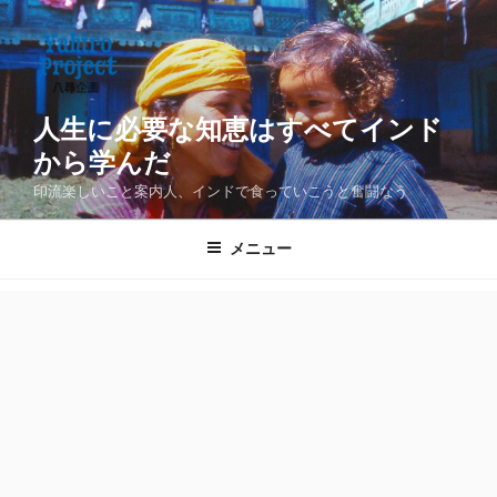
コ
ン
テ
ン
ツ
人生に必要な知恵はすべてインド
へ
から学んだ
ス
印流楽しいこと案内人、インドで食っていこうと奮闘なう
キ
ッ
メニュー
プ