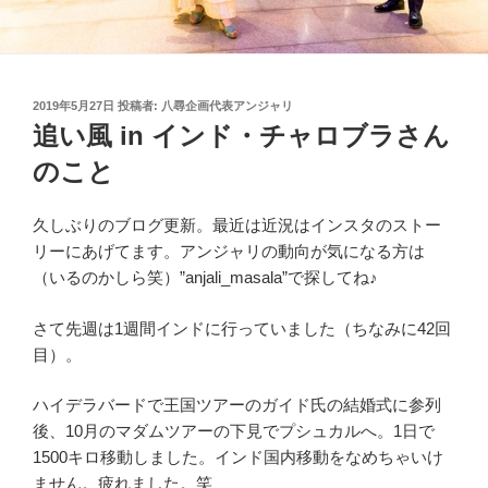
投
2019年5月27日
投稿者:
八尋企画代表アンジャリ
稿
追い風 in インド・チャロブラさん
日:
のこと
久しぶりのブログ更新。最近は近況はインスタのストー
リーにあげてます。アンジャリの動向が気になる方は
（いるのかしら笑）”anjali_masala”で探してね♪
さて先週は1週間インドに行っていました（ちなみに42回
目）。
ハイデラバードで王国ツアーのガイド氏の結婚式に参列
後、10月のマダムツアーの下見でプシュカルへ。1日で
1500キロ移動しました。インド国内移動をなめちゃいけ
ません。疲れました。笑