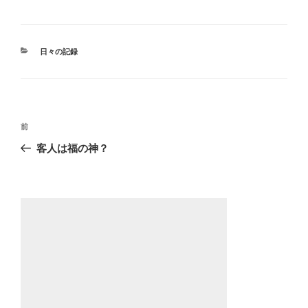
カ
日々の記録
テ
ゴ
リ
ー
投
過
前
稿
去
客人は福の神？
ナ
の
ビ
投
稿
ゲ
ー
シ
ョ
ン