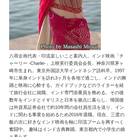
八尋企画代表・印流楽しいこと案内人。インド映画「チ
ャーリー -Charlie-」上映実行委員会会長。神奈川県茅ヶ
崎市生まれ。東京外国語大学インドネシア語科卒。1997
年に単身インドを訪れ3ヶ月を各地で過ごし、インドの舞
踊と映画に心酔する。ガイドブックなどのライターを経
て旅行会社に就職、インド専門添乗員を務める。その後
数年をインドとイギリスと日本を拠点に暮らし、帰国後
は外資系証券会社で約10年間の会社員生活を送り、イン
ドに関わる事業を始めるため2016年退職。現在、三度の
飯の次に好きなインド映画を軸に印流ブームを興すべく
奮闘中。 趣味はインド古典舞踊。東京都内で小学生の娘
と暮らす。