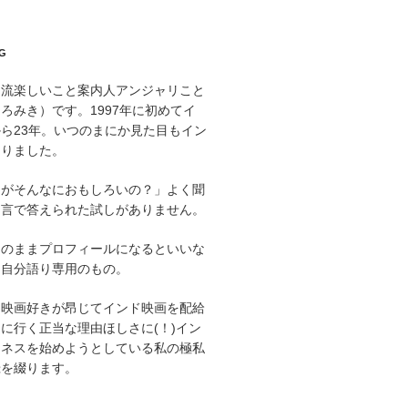
G
印流楽しいこと案内人アンジャリこと
ろみき）です。1997年に初めてイ
ら23年。いつのまにか見た目もイン
なりました。
にがそんなにおもしろいの？」よく聞
と言で答えられた試しがありません。
そのままプロフィールになるといいな
た自分語り専用のもの。
ド映画好きが昂じてインド映画を配給
に行く正当な理由ほしさに(！)イン
ジネスを始めようとしている私の極私
録を綴ります。