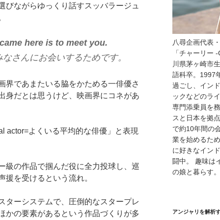
選びながらゆっくり話すスッバラージュ
。
came here is to meet you.
八尋企画代表
「チャーリー -
みなさんにお会いするためです。
川県茅ヶ崎市
語科卒。199
画界であまたいる脇をかためる一俳優さ
過ごし、イン
出身だとは思うけど、映画界にコネがあ
ックなどのラ
専門添乗員を
スと日本を拠
で約10年間の
al actor=よくいる平均的な俳優」と表現
業を始めるため
に好きなイン
闘中。 趣味は
ー級の作品で掴んだ役に全力投球し、巡
の娘と暮らす
声援を受けるという流れ。
スターシステムで、圧倒的なスタープレ
アンジャリを解析
ほかの要素があるという作品づくりが多