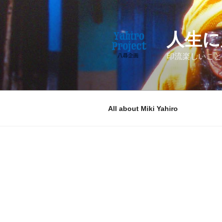
コ
ン
テ
人生に
ン
ツ
印流楽しいこと
へ
ス
キ
ッ
All about Miki Yahiro
プ