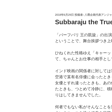
投
2018年6月29日
投稿者:
八尋企画代表アンジャ
稿
Subbaraju the Tru
日:
「バーフバリ 王の凱旋」の出
ということで、舞台挨拶つき上
ひねくれた性格ゆえ「キャーッ
て、ちゃんとお仕事の相手とし
インド映画の関係者に対しては
空港で某有名俳優に会ったとき
女優とすれ違ったときも、あの
たときも、つとめて冷静に、積
りはしてきませんでした。
何者でもない私がそんなことを