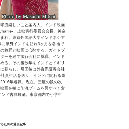
・印流楽しいこと案内人。インド映画
Charlie-」上映実行委員会会長。神奈
生まれ。東京外国語大学インドネシア
7年に単身インドを訪れ3ヶ月を各地で
ドの舞踊と映画に心酔する。ガイドブ
イターを経て旅行会社に就職、インド
務める。その後数年をインドとイギリ
点に暮らし、帰国後は外資系証券会社
会社員生活を送り、インドに関わる事
2016年退職。現在、三度の飯の次
ド映画を軸に印流ブームを興すべく奮
インド古典舞踊。東京都内で小学生
。
するための過去記事