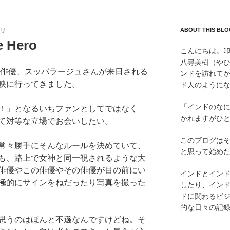
ABOUT THIS BLO
リ
e Hero
こんにちは。
八尋美樹（やひ
演俳優、スッバラージュさんが来日される
ンドを訪れてか
映に行ってきました。
ド人のように
「インドのな
！」となるいちファンとしてではなく
かれますがひ
て対等な立場でお会いしたい。
このブログは
常々勝手にそんなルールを決めていて、
と思って始め
も、路上で女神と同一視されるような大
俳優やこの俳優やその俳優が目の前にい
インドとイン
極的にサインをねだったり写真を撮った
したり、インド
ドに関わるビ
的な日々の記
思うのはほんと不遜なんですけどね。そ