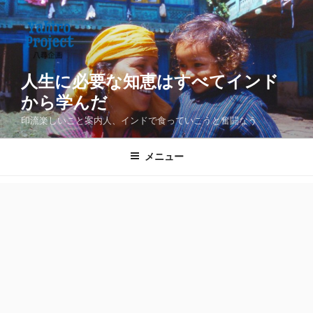
コ
ン
テ
ン
ツ
人生に必要な知恵はすべてインド
へ
から学んだ
ス
印流楽しいこと案内人、インドで食っていこうと奮闘なう
キ
ッ
メニュー
プ