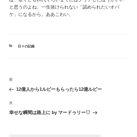
と思うのよね、一生抜けられない「認められたいオバ
ケ」になるから。ああこわい。
カ
日々の記録
テ
ゴ
リ
ー
投
過
前
稿
去
12億人から1ルピーもらったら12億ルピー
ナ
の
ビ
投
次
次
稿
ゲ
の
幸せな瞬間は路上に by マードゥリー♡
投
ー
稿
シ
ョ