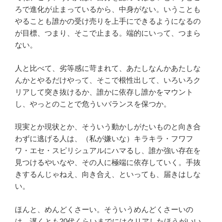
ろで進化が止まっているから、中身がない。いうことも
やることも誰かの受け売りを上手にできるようになるの
が目標、つまり、そこで止まる。端的にいって、つまら
ない。
人と比べて、劣等感に苛まれて、あたしなんかあたしな
んかとやるだけやって、そこで根性出して、いろいろク
リアして突き抜けるか、誰かに依存し誰かをマウント
し、やっとのことで危ういバランスを保つか。
現実とか現状とか、そういう動かしがたいものと向き合
わずに逃げる人は、（私が嫌いな）キラキラ・フワフ
ワ・エセ・スピリシュアルにハマるし、誰か強い存在を
見つけるやいなや、その人に極端に依存していく。手抜
きするんじゃねえ、向き合え、といっても、届きはしな
い。
ほんと、めんどくさーい。そういうめんどくさーいの
は、遅くとも20代くらいまでにはクリアしたほうがいい