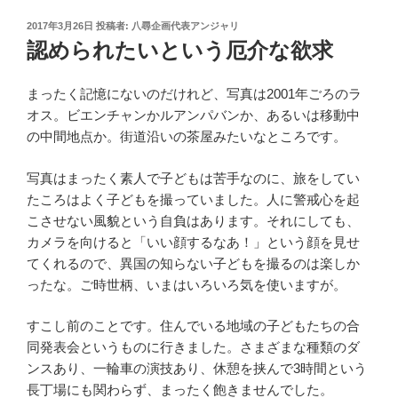
投
2017年3月26日
投稿者:
八尋企画代表アンジャリ
稿
認められたいという厄介な欲求
日:
まったく記憶にないのだけれど、写真は2001年ごろのラ
オス。ビエンチャンかルアンパバンか、あるいは移動中
の中間地点か。街道沿いの茶屋みたいなところです。
写真はまったく素人で子どもは苦手なのに、旅をしてい
たころはよく子どもを撮っていました。人に警戒心を起
こさせない風貌という自負はあります。それにしても、
カメラを向けると「いい顔するなあ！」という顔を見せ
てくれるので、異国の知らない子どもを撮るのは楽しか
ったな。ご時世柄、いまはいろいろ気を使いますが。
すこし前のことです。住んでいる地域の子どもたちの合
同発表会というものに行きました。さまざまな種類のダ
ンスあり、一輪車の演技あり、休憩を挟んで3時間という
長丁場にも関わらず、まったく飽きませんでした。