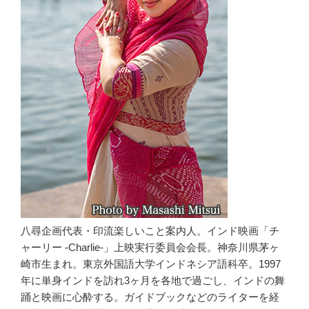
八尋企画代表・印流楽しいこと案内人。インド映画「チ
ャーリー -Charlie-」上映実行委員会会長。神奈川県茅ヶ
崎市生まれ。東京外国語大学インドネシア語科卒。1997
年に単身インドを訪れ3ヶ月を各地で過ごし、インドの舞
踊と映画に心酔する。ガイドブックなどのライターを経