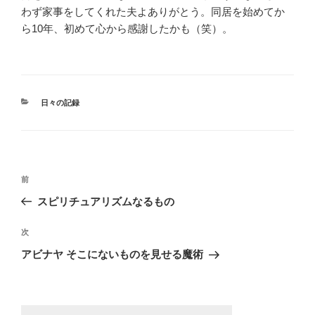
わず家事をしてくれた夫よありがとう。同居を始めてか
ら10年、初めて心から感謝したかも（笑）。
カ
日々の記録
テ
ゴ
リ
ー
投
過
前
稿
去
スピリチュアリズムなるもの
ナ
の
ビ
投
次
次
稿
ゲ
の
アビナヤ そこにないものを見せる魔術
投
ー
稿
シ
ョ