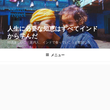
コ
ン
テ
ン
ツ
人生に必要な知恵はすべてインド
へ
から学んだ
ス
印流楽しいこと案内人、インドで食っていこうと奮闘なう
キ
ッ
メニュー
プ