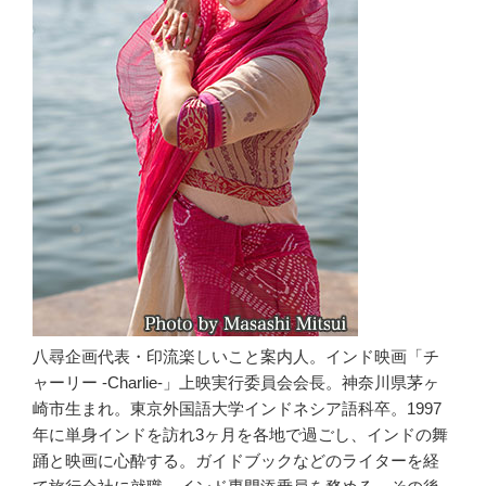
八尋企画代表・印流楽しいこと案内人。インド映画「チ
ャーリー -Charlie-」上映実行委員会会長。神奈川県茅ヶ
崎市生まれ。東京外国語大学インドネシア語科卒。1997
年に単身インドを訪れ3ヶ月を各地で過ごし、インドの舞
踊と映画に心酔する。ガイドブックなどのライターを経