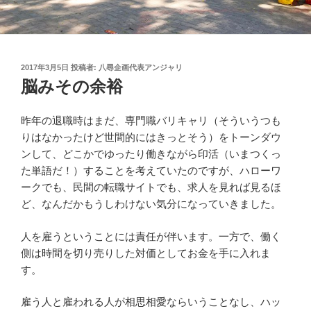
投
2017年3月5日
投稿者:
八尋企画代表アンジャリ
稿
脳みその余裕
日:
昨年の退職時はまだ、専門職バリキャリ（そういうつも
りはなかったけど世間的にはきっとそう）をトーンダウ
ンして、どこかでゆったり働きながら印活（いまつくっ
た単語だ！）することを考えていたのですが、ハローワ
ークでも、民間の転職サイトでも、求人を見れば見るほ
ど、なんだかもうしわけない気分になっていきました。
人を雇うということには責任が伴います。一方で、働く
側は時間を切り売りした対価としてお金を手に入れま
す。
雇う人と雇われる人が相思相愛ならいうことなし、ハッ