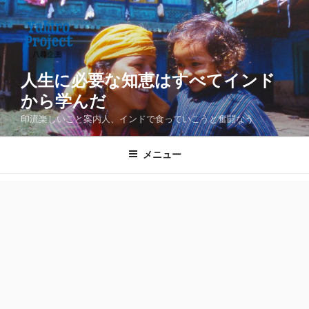
コ
ン
テ
ン
ツ
人生に必要な知恵はすべてインド
へ
から学んだ
ス
印流楽しいこと案内人、インドで食っていこうと奮闘なう
キ
ッ
メニュー
プ