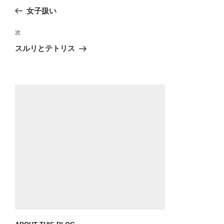
稿
去
女子扱い
ナ
の
ビ
投
次
次
稿
ゲ
の
スルリとテトリス
投
ー
稿
シ
ョ
ン