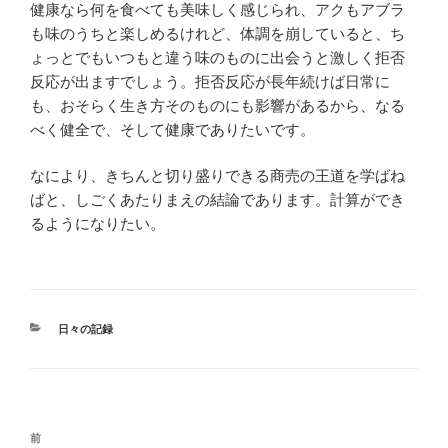
健康なら何を食べても美味しく感じられ、アクもアブラ
も味のうちと楽しめるけれど、体調を崩していると、ち
ょっとでもいつもと違う味のものに出会うと激しく拒否
反応が出ますでしょう。拒否反応が長年続けば日常に
も、おそらく生き方そのものにも影響があるから、なる
べく健全で、そして健康でありたいです。
なにより、きちんと切り盛りできる商売の王道を学ばね
ばと、しごくあたりまえの結論であります。計算ができ
るようになりたい。
カ
日々の記録
テ
ゴ
リ
ー
投
過
前