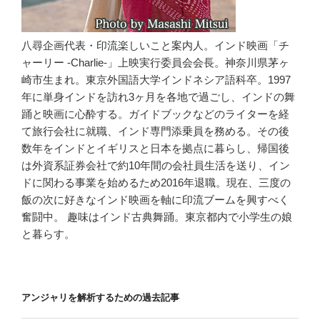
八尋企画代表・印流楽しいこと案内人。インド映画「チ
ャーリー -Charlie-」上映実行委員会会長。神奈川県茅ヶ
崎市生まれ。東京外国語大学インドネシア語科卒。1997
年に単身インドを訪れ3ヶ月を各地で過ごし、インドの舞
踊と映画に心酔する。ガイドブックなどのライターを経
て旅行会社に就職、インド専門添乗員を務める。その後
数年をインドとイギリスと日本を拠点に暮らし、帰国後
は外資系証券会社で約10年間の会社員生活を送り、イン
ドに関わる事業を始めるため2016年退職。現在、三度の
飯の次に好きなインド映画を軸に印流ブームを興すべく
奮闘中。 趣味はインド古典舞踊。東京都内で小学生の娘
と暮らす。
アンジャリを解析するための過去記事