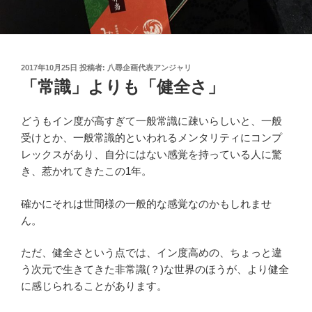
投
2017年10月25日
投稿者:
八尋企画代表アンジャリ
稿
「常識」よりも「健全さ」
日:
どうもイン度が高すぎて一般常識に疎いらしいと、一般
受けとか、一般常識的といわれるメンタリティにコンプ
レックスがあり、自分にはない感覚を持っている人に驚
き、惹かれてきたこの1年。
確かにそれは世間様の一般的な感覚なのかもしれませ
ん。
ただ、健全さという点では、イン度高めの、ちょっと違
う次元で生きてきた非常識(？)な世界のほうが、より健全
に感じられることがあります。